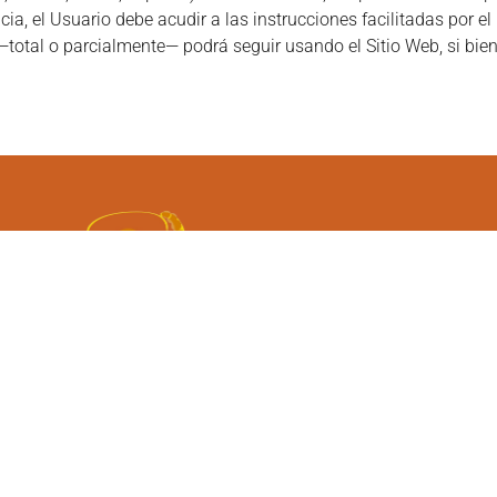
ia, el Usuario debe acudir a las instrucciones facilitadas por el
total o parcialmente— podrá seguir usando el Sitio Web, si bien 
logía
Horario Fisioterapia
:30 a 13:30
09:00 a 14:00
Martes
:00 a 19:00
15:00 a 20:00
:30 a 13:30
09:00 a 14:00
Jueves
:00 a 19:00
15:00 a 20:00
Bajo Cita Previa
:30 a 13:30