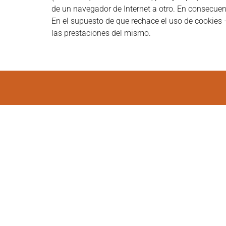
de un navegador de Internet a otro. En consecuenc
En el supuesto de que rechace el uso de cookies —
las prestaciones del mismo.
Horario Podo
09
Lunes
15
09
Martes
15
09
Miércoles