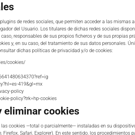
les
plugins de redes sociales, que permiten acceder a las mismas a p
ador del Usuario. Los titulares de dichas redes sociales dispon
caso, responsables de sus propios ficheros y de sus propias prác
ies y, en su caso, del tratamiento de sus datos personales. Úni
sultar dichas políticas de privacidad y/o de cookies:
ies/cookies/
96641480634370?ref=ig
vacy?hl=es-419&gl=mx
ivacy-policy
okie-policy?trk=hp-cookies
y eliminar cookies
ar las cookies —total o parcialmente— instaladas en su disposit
 Firefox, Safari, Explorer). En este sentido, los procedimientos p